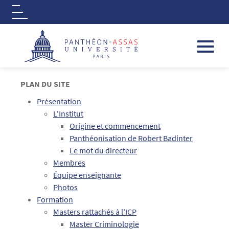
Logo
Aller au contenu principal
PLAN DU SITE
Présentation
L'Institut
Origine et commencement
Panthéonisation de Robert Badinter
Le mot du directeur
Membres
Équipe enseignante
Photos
Formation
Masters rattachés à l'ICP
Master Criminologie