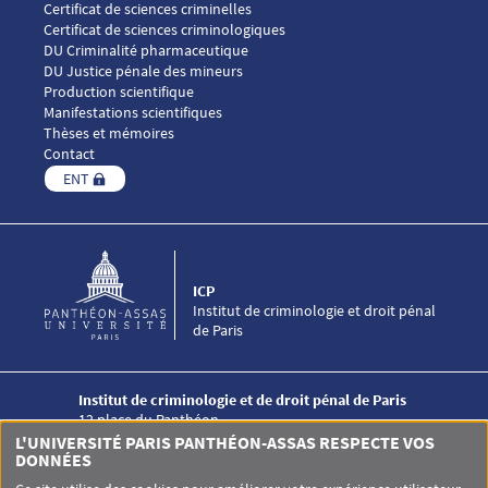
Menu footer ICP 3
Certificat de sciences criminelles
Certificat de sciences criminologiques
DU Criminalité pharmaceutique
DU Justice pénale des mineurs
Menu footer ICP 4
Production scientifique
Manifestations scientifiques
Thèses et mémoires
Contact
ENT
ICP
Institut de criminologie et droit pénal
de Paris
Institut de criminologie et de droit pénal de Paris
12 place du Panthéon
75005 PARIS
L'UNIVERSITÉ PARIS PANTHÉON-ASSAS RESPECTE VOS
+33 (0)1 44 41 50 00
DONNÉES