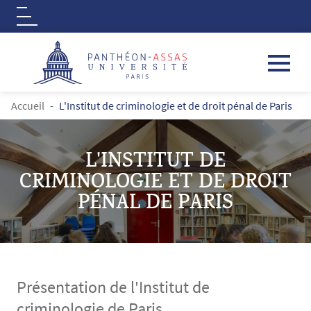
Logo
Aller au contenu principal
FIL D'ARIANE
Accueil
L'Institut de criminologie et de droit pénal de Paris
L'INSTITUT DE
CRIMINOLOGIE ET DE DROIT
PÉNAL DE PARIS
Présentation de l'Institut de
criminologie de Paris