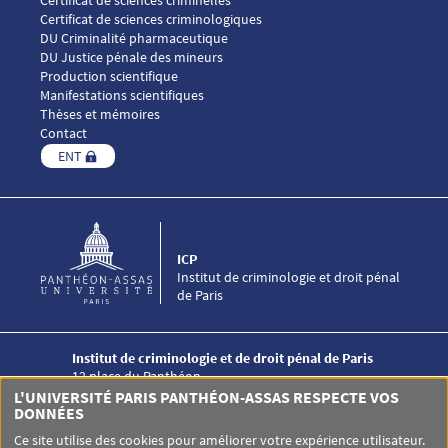
Certificat de sciences criminologiques
DU Criminalité pharmaceutique
DU Justice pénale des mineurs
Menu footer ICP 4
Production scientifique
Manifestations scientifiques
Thèses et mémoires
Contact
ENT
ICP
Institut de criminologie et droit pénal
de Paris
Institut de criminologie et de droit pénal de Paris
12 place du Panthéon
75005 PARIS
L'UNIVERSITÉ PARIS PANTHÉON-ASSAS RESPECTE VOS
DONNÉES
+33 (0)1 44 41 50 00
Ce site utilise des cookies pour améliorer votre expérience utilisateur.