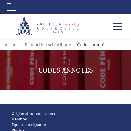
Logo
Aller au contenu principal
FIL D'ARIANE
Accueil
Production scientifique
Codes annotés
CODES ANNOTÉS
Contenu
Menu footer ICP 1
Origine et commencement
Membres
Équipe enseignante
Photos