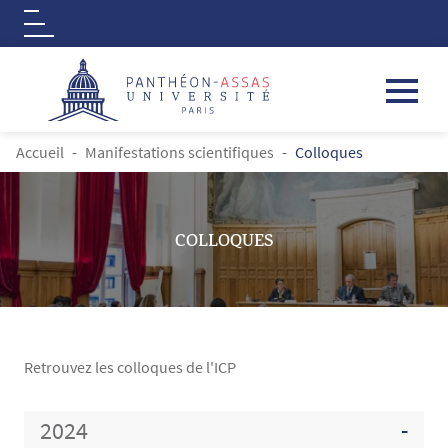
Logo
Aller au contenu principal
FIL D'ARIANE
Accueil
Manifestations scientifiques
Colloques
COLLOQUES
Retrouvez les colloques de l'ICP
Contenu
2024