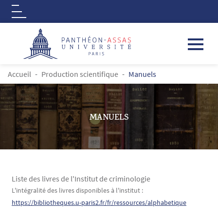
Logo
Aller au contenu principal
FIL D'ARIANE
Accueil
Production scientifique
Manuels
MANUELS
Liste des livres de l'Institut de criminologie
Contenu
Texte
L'intégralité des livres disponibles à l'institut :
https://bibliotheques.u-paris2.fr/fr/ressources/alphabetique