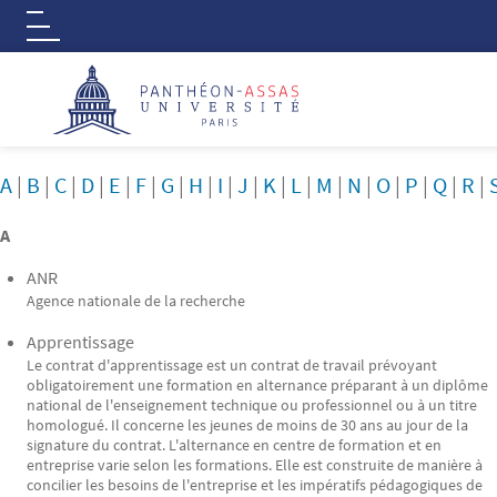
Logo
Aller au contenu principal
A
|
B
|
C
|
D
|
E
|
F
|
G
|
H
|
I
|
J
|
K
|
L
|
M
|
N
|
O
|
P
|
Q
|
R
|
A
ANR
Agence nationale de la recherche
Apprentissage
Le contrat d'apprentissage est un contrat de travail prévoyant
obligatoirement une formation en alternance préparant à un diplôme
national de l'enseignement technique ou professionnel ou à un titre
homologué. Il concerne les jeunes de moins de 30 ans au jour de la
signature du contrat. L'alternance en centre de formation et en
entreprise varie selon les formations. Elle est construite de manière à
concilier les besoins de l'entreprise et les impératifs pédagogiques de