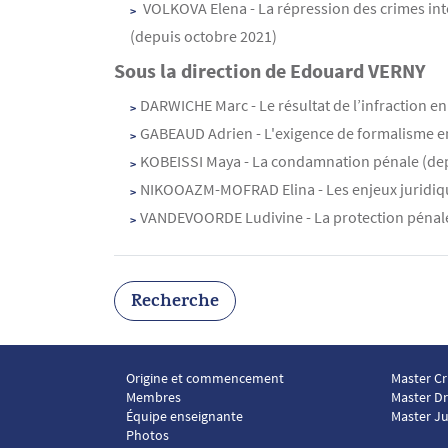
VOLKOVA Elena - La répression des crimes inte
(depuis octobre 2021)
Sous la direction de Edouard VERNY
DARWICHE Marc - Le résultat de l’infraction e
GABEAUD Adrien - L'exigence de formalisme e
KOBEISSI Maya - La condamnation pénale (de
NIKOOAZM-MOFRAD Elina - Les enjeux juridiqu
VANDEVOORDE Ludivine - La protection pénal
Recherche
Origine et commencement
Master Cr
Menu footer ICP 1
Menu foo
Membres
Master Dr
Équipe enseignante
Master Ju
Photos