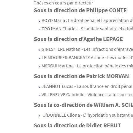
Thèses en cours par directeur
Sous la direction de Philippe CONTE
Contenu
Texte
BOYD Marla : Le droit pénal et l’appréciation 
TROJMAN Charles - Scandale sanitaire et crim
Sous la direction d'Agathe LEPAGE
GINESTIERE Nathan - Les infractions d'entrave
LEIMDORFER-BANGRATZ Ariane - Les modes d'ex
MERGUI Martine - La protection pénale des mine
Sous la direction de Patrick MORVAN
JEANNOT Lucas - La souffrance en droit péna
VILLENEUVE Gabrielle - Violences faites aux fem
Sous la co-direction de William A. SC
O'DONNELL Cliona - L''hybridation substantiel
Sous la direction de Didier REBUT