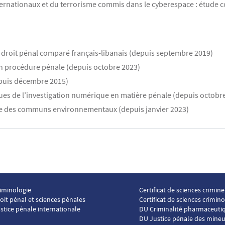
rnationaux et du terrorisme commis dans le cyberespace : étude co
n droit pénal comparé français-libanais (depuis septembre 2019)
n procédure pénale (depuis octobre 2023)
puis décembre 2015)
es de l’investigation numérique en matière pénale (depuis octobr
e des communs environnementaux (depuis janvier 2023)
iminologie
Certificat de sciences crimine
ter ICP 2
Menu footer ICP 3
oit pénal et sciences pénales
Certificat de sciences crimin
stice pénale internationale
DU Criminalité pharmaceuti
DU Justice pénale des mineu