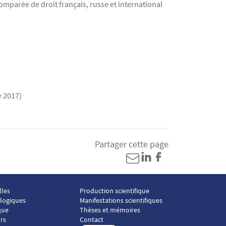
mparée de droit français, russe et international
e 2017)
Partager cette page
lles
Production scientifique
Menu footer ICP 4
ologiques
Manifestations scientifiques
que
Thèses et mémoires
rs
Contact