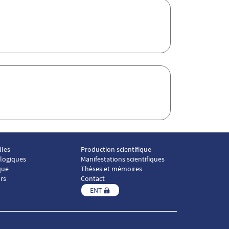
lles
Production scientifique
Menu footer ICP 4
ologiques
Manifestations scientifiques
que
Thèses et mémoires
rs
Contact
ENT