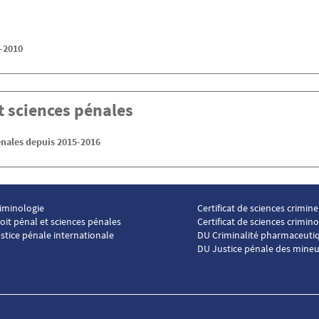
-2010
t sciences pénales
énales depuis 2015-2016
iminologie
Certificat de sciences crimine
ter ICP 2
Menu footer ICP 3
oit pénal et sciences pénales
Certificat de sciences crimin
stice pénale internationale
DU Criminalité pharmaceuti
DU Justice pénale des mineu