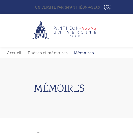
Menu liste site Custom EN
RECHERCHER
UNIVERSITÉ PARIS-PANTHÉON-ASSAS
Logo
Aller au contenu principal
FIL D'ARIANE
Accueil
Thèses et mémoires
Mémoires
MÉMOIRES