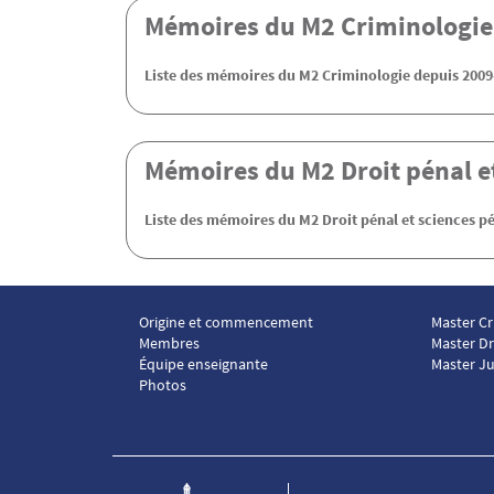
Contenu
Mémoires du M2 Criminologie
Liste des mémoires du M2 Criminologie depuis 2009
Mémoires du M2 Droit pénal e
Liste des mémoires du M2 Droit pénal et sciences p
Origine et commencement
Master Cr
Menu footer ICP 1
Menu foo
Membres
Master Dr
Équipe enseignante
Master Ju
Photos