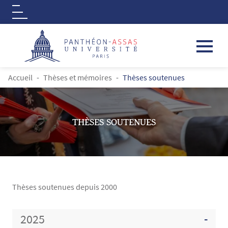
Logo
Aller au contenu principal
FIL D'ARIANE
Accueil
Thèses et mémoires
Thèses soutenues
THÈSES SOUTENUES
Thèses soutenues depuis 2000
Contenu
2025