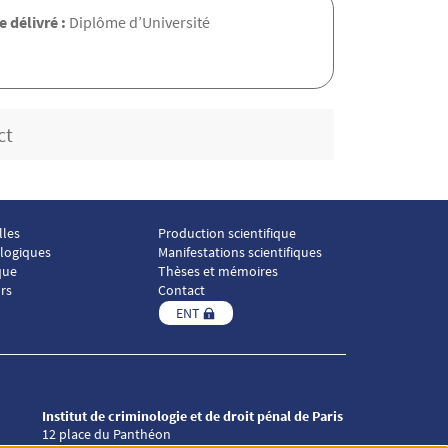
 délivré :
Diplôme d’Université
ct
lles
Production scientifique
Menu footer ICP 4
ologiques
Manifestations scientifiques
que
Thèses et mémoires
rs
Contact
ENT
Institut de criminologie et de droit pénal de Paris
12 place du Panthéon