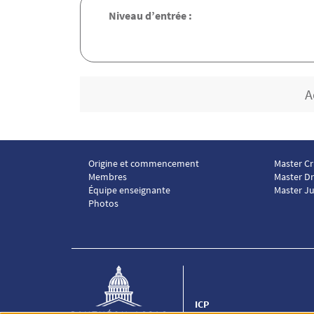
Niveau d’entrée :
A
Origine et commencement
Master Cr
Menu footer ICP 1
Menu foo
Membres
Master Dr
Équipe enseignante
Master Ju
Photos
ICP