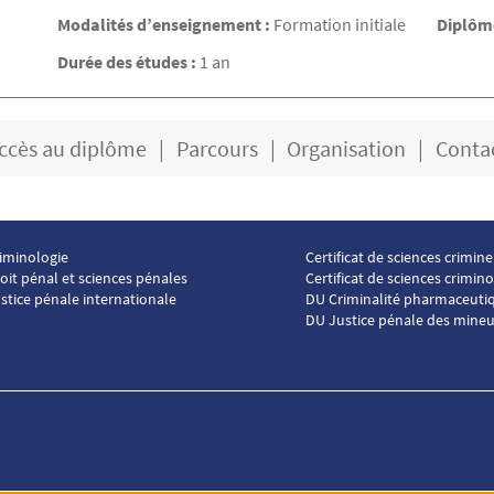
Modalités d’enseignement :
Formation initiale
Diplôme
Durée des études :
1 an
ccès au diplôme
Parcours
Organisation
Conta
iminologie
Certificat de sciences crimine
ter ICP 2
Menu footer ICP 3
oit pénal et sciences pénales
Certificat de sciences crimin
stice pénale internationale
DU Criminalité pharmaceuti
DU Justice pénale des mineu