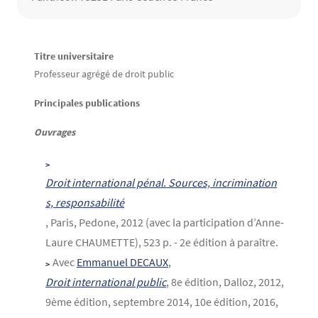
Contenu
Texte
Titre universitaire
Professeur agrégé de droit public
Principales publications
Ouvrages
Droit international pénal. Sources, incrimination
s, responsabilité
, Paris, Pedone, 2012 (avec la participation d’Anne-
Laure CHAUMETTE), 523 p. - 2e édition à paraître.
Avec
Emmanuel DECAUX
,
Droit international public
, 8e édition, Dalloz, 2012,
9ème édition, septembre 2014, 10e édition, 2016,