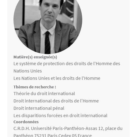
Matière(s) enseignée(s)
Matières enseignées
Le système de protection des droits de l'Homme des
Nations Unies
Les Nations Unies et les droits de l'Homme
Thèmes de recherche :
Thèmes de recherche
Théorie du droit international
Droit international des droits de l’Homme
Droit international pénal
Les disparitions forcées en droit international
Coordonnées
C.R.D.H. Université Paris-Panthéon-Assas 12, place du
Panthéon 75231 Paris Cedex 05 France