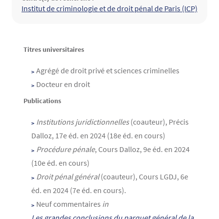
Structure(s) de rattachement
Institut de criminologie et de droit pénal de Paris (ICP)
Contenu
Texte
Titres universitaires
Agrégé de droit privé et sciences criminelles
Docteur en droit
Publications
Institutions juridictionnelles
(coauteur), Précis
Dalloz, 17e éd. en 2024 (18e éd. en cours)
Procédure pénale
, Cours Dalloz, 9e éd. en 2024
(10e éd. en cours)
Droit pénal général
(coauteur), Cours LGDJ, 6e
éd. en 2024 (7e éd. en cours).
Neuf commentaires
in
Les grandes conclusions du parquet général de la 