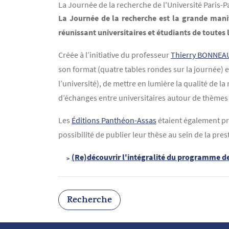
La Journée de la recherche de l'Université Paris
Contenu
Texte
La Journée de la recherche est la grande manif
réunissant universitaires et étudiants de toutes l
Créée à l’initiative du professeur
Thierry BONNEA
son format (quatre tables rondes sur la journée) et
l’université), de mettre en lumière la qualité de la
d’échanges entre universitaires autour de thèmes 
Les
Éditions Panthéon-Assas
étaient également pré
possibilité de publier leur thèse au sein de la pre
(Re)découvrir l'intégralité du programme de
Recherche