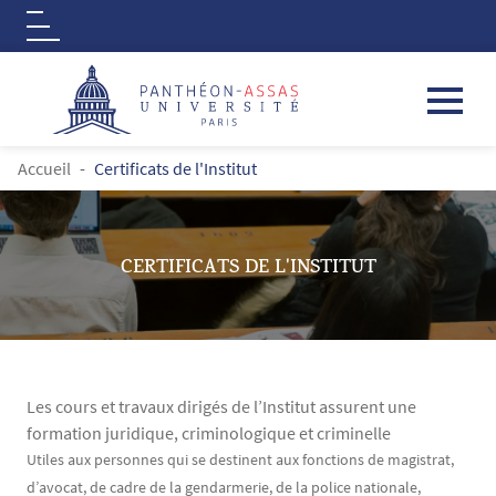
Logo
Aller au contenu principal
FIL D'ARIANE
Accueil
Certificats de l'Institut
CERTIFICATS DE L'INSTITUT
Les cours et travaux dirigés de l’Institut assurent une
formation juridique, criminologique et criminelle
Contenu
Texte
Utiles aux personnes qui se destinent aux fonctions de magistrat,
d’avocat, de cadre de la gendarmerie, de la police nationale,